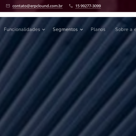
contato@erpclound.com.br
15 99277-3099
Funcionalidades
Segmentos
Planos
Sobre a 