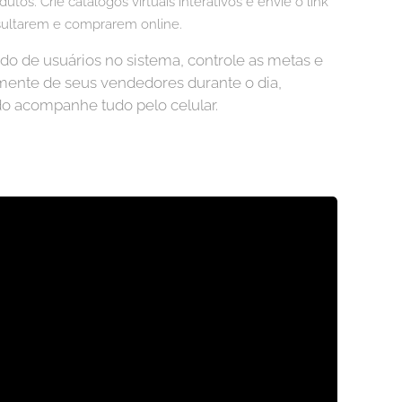
tos. Crie catálogos virtuais interativos e envie o link
nsultarem e comprarem online.
 de usuários no sistema, controle as metas e
ente de seus vendedores durante o dia,
o acompanhe tudo pelo celular.