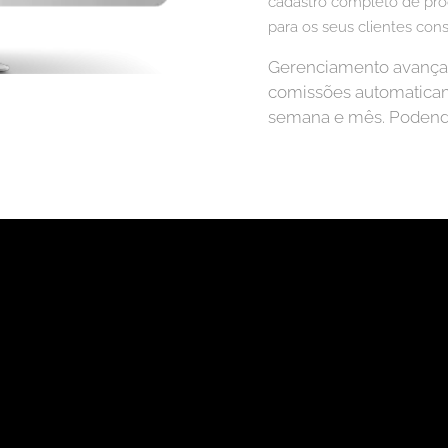
cadastro completo de produ
para os seus clientes co
Gerenciamento avançado
comissões automaticam
semana e mês. Podend