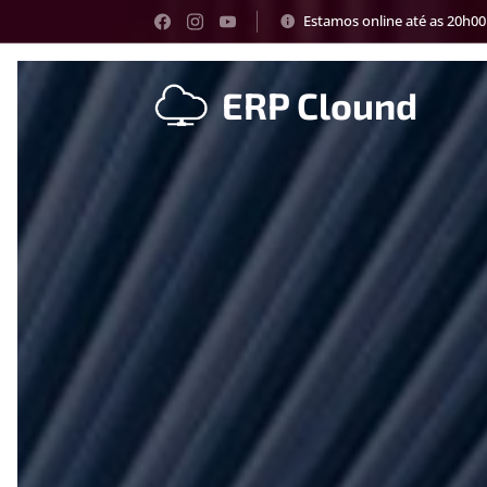
Estamos online até as 20h00
ERP Clound