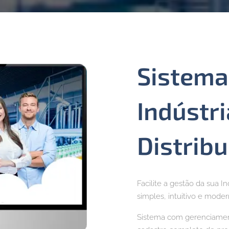
Sistema
Indústri
Distrib
Facilite a gestão da sua I
simples, intuitivo e moder
Sistema com gerenciament