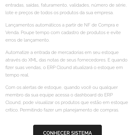
entradas, saídas, faturamento, validades, número de série,
lote e preços de todos os produtos da sua empresa.
Lançamentos automáticos a partir de NF de Compra e
Venda. Poupe tempo com cadastro de produtos e evite
erros de lançamento.
Automatize a entrada de mercadorias em seu estoque
através do XML das notas de seus fornecedores. E quando
fizer suas vendas, o ERP Clound atualizará o estoque em
tempo real.
Com os alertas de estoque, quando você ou qualquer
membro da sua equipe acessa o dashboard do ERP
Clound, pode visualizar os produtos que estão em estoque
crítico. Permitindo fazer um planejamento de compras.
CONHECER SISTEMA