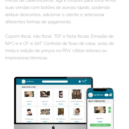
Frente de caixa eficiente, ágil e intuitivo para você emitir
suas vendas com botões de acesso rápido, podendo
atribuir descontos, adicionar o cliente e selecionar
diferentes formas de pagamento.
Cupom fiscal, não fiscal, TEF e Nota fiscais. Emissão de
NFC-e e CF-e SAT. Controle de fluxo de caixa, aviso de
meta e edição de preços no PDV. Utilize leitores ou
impressoras térmicas.